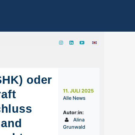
(SHK) oder
aft
11. JULI 2025
Alle News
chluss
Autor:in:
 and
Alina
Grunwald