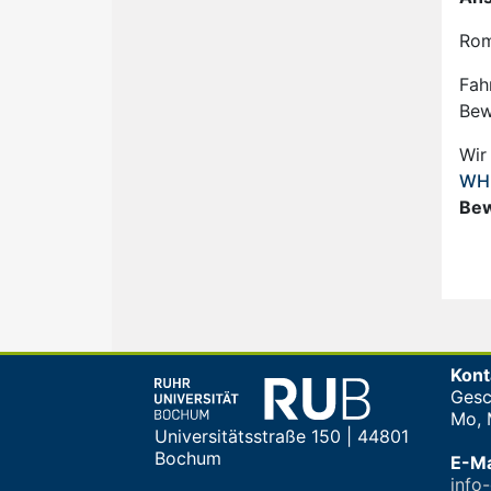
Rom
Fah
Bew
Wir
WH
Bew
Kont
Gesc
Mo, M
Universitätsstraße 150 | 44801
Bochum
E-Ma
info