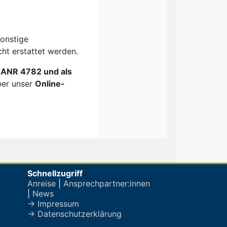
sonstige
ht erstattet werden.
 ANR 4782 und als
ber unser
Online-
Schnellzugriff
Anreise
|
Ansprechpartner:innen
|
News
→ Impressum
→ Datenschutzerklärung