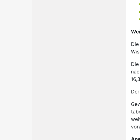
Wei
Die
Wis
Die
nac
16,
Der
Gew
tab
wei
vor
Ans