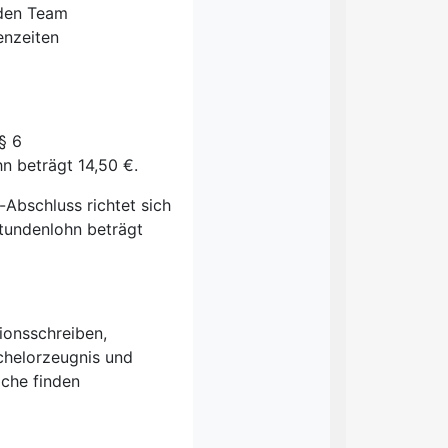
nden Team
enzeiten
§ 6
n beträgt 14,50 €.
-Abschluss richtet sich
tundenlohn beträgt
ionsschreiben,
achelorzeugnis und
che finden