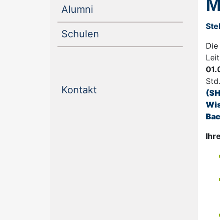
M
(current)
Alumni
Ste
(current)
Schulen
Die
Lei
01.
Std
(current)
Kontakt
(SH
Wis
Bac
Ihr