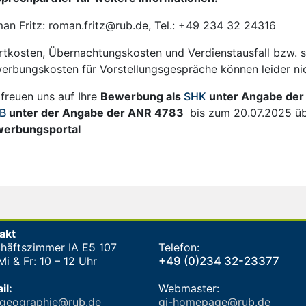
an Fritz: roman.fritz@rub.de, Tel.: +49 234 32 24316
rtkosten, Übernachtungskosten und Verdienstausfall bzw. 
erbungskosten für Vorstellungsgespräche können leider nic
 freuen uns auf Ihre
Bewerbung als
SHK
unter Angabe der
B
unter der Angabe der ANR 4783
bis zum 20.07.2025 ü
erbungsportal
akt
häftszimmer IA E5 107
Telefon:
i & Fr: 10 – 12 Uhr
+49 (0)234 32-23377
il:
Webmaster:
-geographie@rub.de
gi-homepage@rub.de