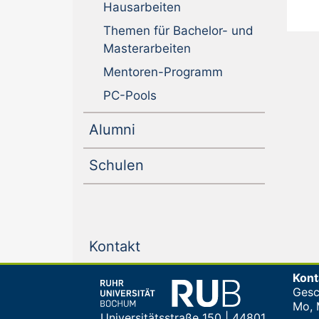
Hausarbeiten
Themen für Bachelor- und
Master­arbeiten
Mentoren-Programm
PC-Pools
(current)
Alumni
(current)
Schulen
(current)
Kontakt
Kont
Gesc
Mo, M
Universitätsstraße 150 | 44801