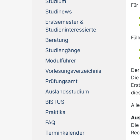
Studium
Für
Studinews
Erstsemester &
Studieninteressierte
Fül
Beratung
Studiengänge
Modulführer
Der
Vorlesungsverzeichnis
Die
Prüfungsamt
Ers
Ausland­sstudium
die
BISTUS
All
Praktika
Aus
FAQ
Die
Rec
Termin­kalender