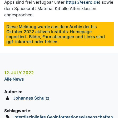
Apps sind frei verfügbar unter
https://esero.de
) sowie
dem Spacecraft Material Kit alle Altersklassen
angesprochen.
Diese Meldung wurde aus dem Archiv der bis
Oktober 2022 aktiven Instituts-Homepage
importiert. Bilder, Formatierungen und Links sind
ggf. inkorrekt oder fehlen.
12. JULY 2022
Alle News
Autor:in:
Johannes Schultz
Schlagworte:
Interdisziplinäre Geoinformationswissenschaften