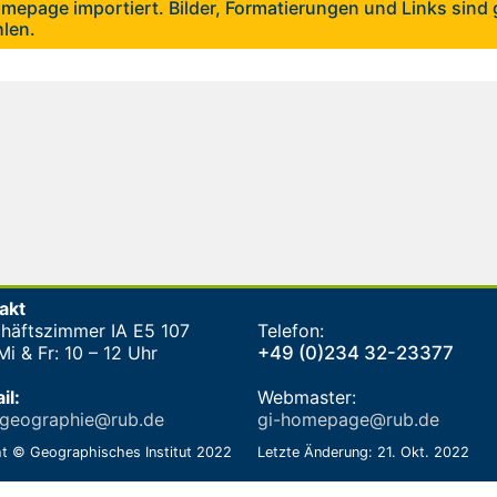
mepage importiert. Bilder, Formatierungen und Links sind g
hlen.
akt
häftszimmer IA E5 107
Telefon:
i & Fr: 10 – 12 Uhr
+49 (0)234 32-23377
il:
Webmaster:
-geographie@rub.de
gi-homepage@rub.de
t © Geographisches Institut 2022
Letzte Änderung: 21. Okt. 2022