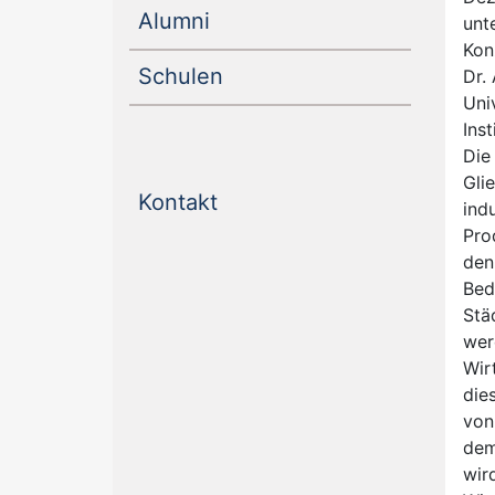
(current)
Alumni
unt
Kon
(current)
Schulen
Dr.
Uni
Ins
Die
Gli
(current)
Kontakt
ind
Pro
den
Bed
Stä
wer
Wir
die
von
dem
wir