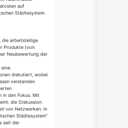
skosten auf
utschen Städtesystem
ie arbeitsteilige
r Produkte (von
einer Neubewertung der
d eine
nen diskutiert, wobei
issen verstanden
ierten
 in den Fokus. Mit
int: die Diskussion
eil von Netzwerken. In
utschen Städtesystem“
 seit der