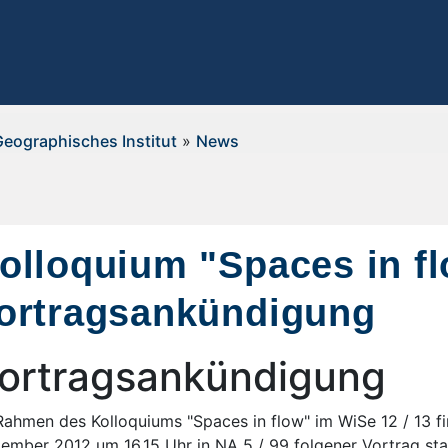
Geographisches Institut
»
News
olloquium "Spaces in fl
ortragsankündigung
ortragsankündigung
Rahmen des
Kolloquiums "Spaces in flow" im WiSe 12 / 13 f
ember 2012 um 16.15 Uhr in NA 5 / 99 folgener Vortrag st