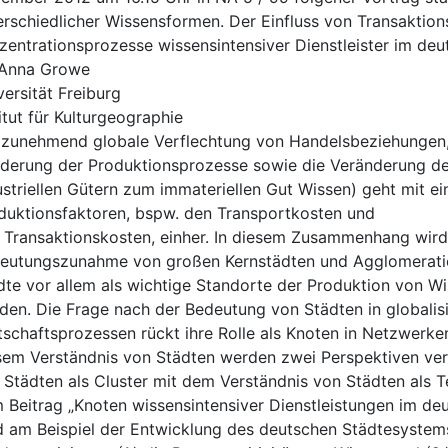
erschiedlicher Wissensformen. Der Einfluss von Transaktion
zentrationsprozesse wissensintensiver Dienstleister im de
 Anna Growe
versität Freiburg
titut für Kulturgeographie
 zunehmend globale Verflechtung von Handelsbeziehungen, d
ederung der Produktionsprozesse sowie die Veränderung de
ustriellen Gütern zum immateriellen Gut Wissen) geht mit 
duktionsfaktoren, bspw. den Transportkosten und
 Transaktionskosten, einher. In diesem Zusammenhang wir
eutungszunahme von großen Kernstädten und Agglomeratio
dte vor allem als wichtige Standorte der Produktion von W
den. Die Frage nach der Bedeutung von Städten in globalis
tschaftsprozessen rückt ihre Rolle als Knoten in Netzwerken
sem Verständnis von Städten werden zwei Perspektiven vere
 Städten als Cluster mit dem Verständnis von Städten als T
 Beitrag „Knoten wissensintensiver Dienstleistungen im de
d am Beispiel der Entwicklung des deutschen Städtesystems