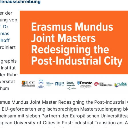
llenausschreibung
er der
tung von
. Dr.
omas
dhoff
rdiniert
graphis
Institut
der Ruhr-
versität
chum
smus Mundus Joint Master Redesigning the Post-Industrial
 EU-geförderten englischsprachigen Masterstudiengang bi
einsam mit sieben Partnern der Europäischen Universitätsa
opean University of Cities in Post-Industrial Transition an. A