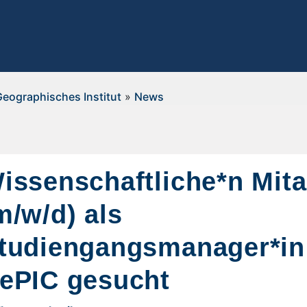
Geographisches Institut
»
News
issenschaftliche*n Mita
m/w/d) als
tudiengangsmanager*in 
ePIC gesucht