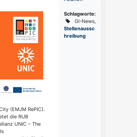
Schlagworte:
GI-News,
Stellenaussc
hreibung
 City (EMJM RePIC).
etet die RUB
llianz UNIC – The
ls