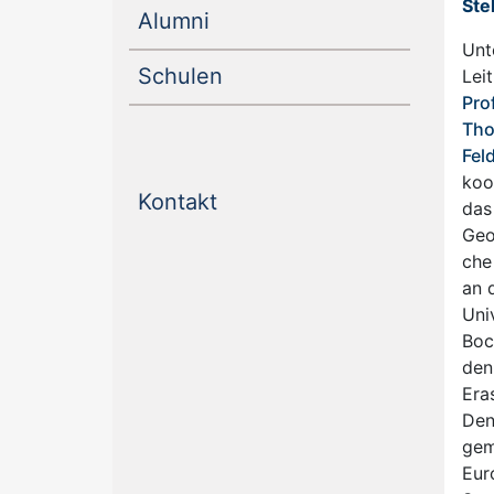
Ste
(current)
Alumni
Unt
(current)
Schulen
Lei
Prof
Th
Fel
koo
(current)
Kontakt
das
Geo
che 
an 
Uni
Bo
den
Era
Den
gem
Eur