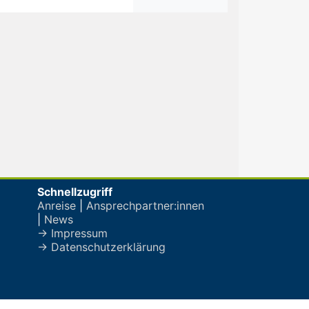
Schnellzugriff
Anreise
|
Ansprechpartner:innen
|
News
→ Impressum
→ Datenschutzerklärung