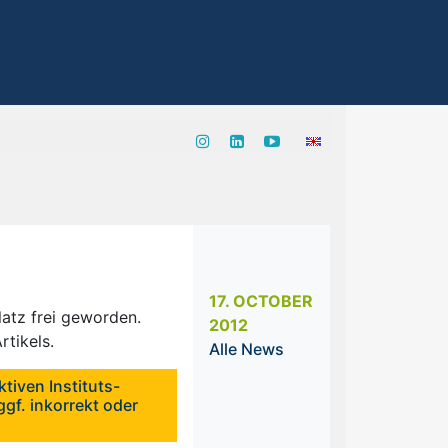
17. OCTOBER
atz frei geworden.
2012
rtikels.
Alle News
tiven Instituts-
gf. inkorrekt oder