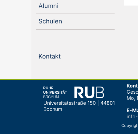
(current)
Alumni
(current)
Schulen
(current)
Kontakt
Kont
Gesc
Mo, M
Universitätsstraße 150 | 44801
Bochum
E-Ma
info
Copyrigh