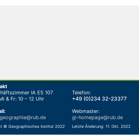
akt
häftszimmer IA E5 107
Telefon:
i & Fr: 10 – 12 Uhr
+49 (0)234 32-23377
il:
Webmaster:
-geographie@rub.de
gi-homepage@rub.de
t © Geographisches Institut 2022
Letzte Änderung: 11. Okt. 2022