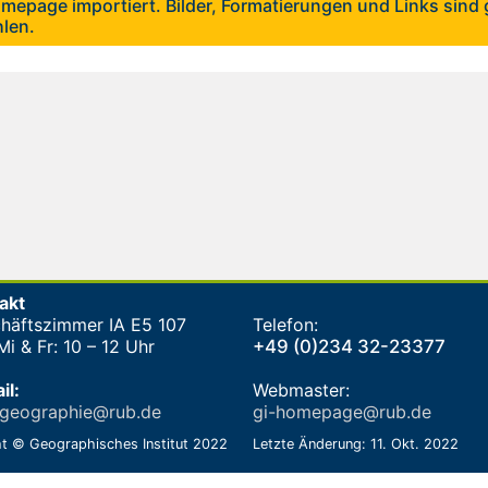
mepage importiert. Bilder, Formatierungen und Links sind g
hlen.
akt
häftszimmer IA E5 107
Telefon:
i & Fr: 10 – 12 Uhr
+49 (0)234 32-23377
il:
Webmaster:
-geographie@rub.de
gi-homepage@rub.de
t © Geographisches Institut 2022
Letzte Änderung: 11. Okt. 2022