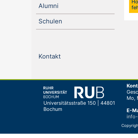
Ho
(current)
Alumni
fe
(current)
Schulen
(current)
Kontakt
Kont
Gesc
Mo, M
Universitätsstraße 150 | 44801
Bochum
E-Ma
info
Copyrigh