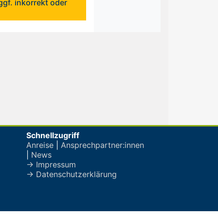
gf. inkorrekt oder
Schnellzugriff
Anreise
|
Ansprechpartner:innen
|
News
→ Impressum
→ Datenschutzerklärung