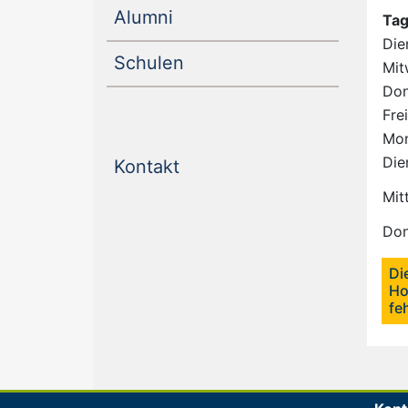
(current)
Alumni
Ta
Die
(current)
Schulen
Mit
Don
Fre
Mo
Die
(current)
Kontakt
Mit
Don
Di
Ho
fe